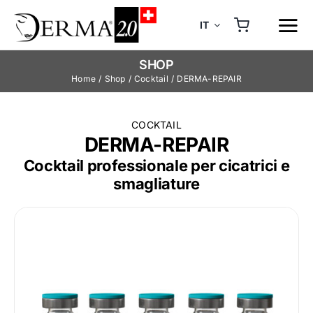
Skip
to
IT
content
SHOP
Home
Shop
Cocktail
DERMA-REPAIR
COCKTAIL
DERMA-REPAIR
Cocktail professionale per cicatrici e
smagliature